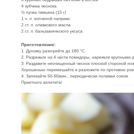
4 зубчика чеснока
½ пучка тимьяна (15 г)
1 ч. л. копченой паприки
2 ст. л. оливкового масла
2 ст. л. бальзамического уксуса
Приготовление:
1. Духовку разогрейте до 180 °С.
2. Разрежьте на 4 части помидоры, нарежьте крупными д
3. Раздавите неочищенный чеснок плоской стороной ножа
Хорошенько перемешайте и разложите по противню ровн
4. Запекайте 50-60мин., периодически поливая соком.
Приятного аппетита!