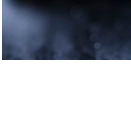
Ровно 3 года назад я ре
в моей жизни. Сейч
присоединилась к моло
журнал для себя, как 
своих. Со временем пон
от их оформления и ф