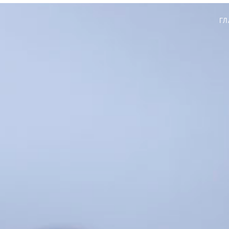
ГЛ
P
N