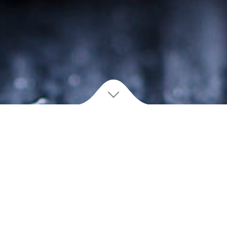
Всем привет, я Eva Daren!
Добро пожаловать на мой авторский кулинарный сайт.
шила стать кулинарным блогером и сейчас понимаю, что это было 
ас даже не представляю, как жила раньше. А случилось все благод
дым мамочкам блогерам больше для того, чтобы не заскучать в дек
книгу любимых рецептов. Поучаствовала в огромном количестве ФМ,
яла, что получаю огромное удовольствие не только от приготовлени
ото, так мое увлечение переросло в нечто большее. На сегодня это