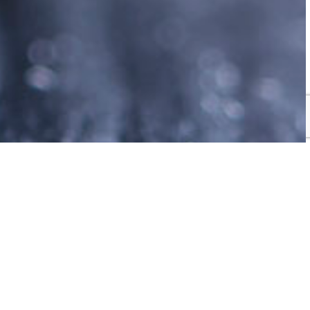
одно из знаковых решений
аря моей дочурке, я
рете и вела кулинарный
 а также провела много
я разных рецептов, но и
 уже не хобби, но и в