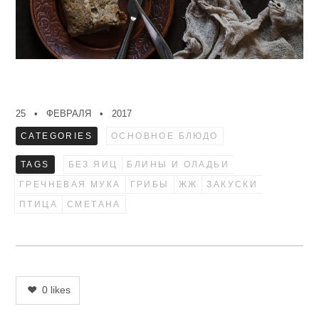
25
ФЕВРАЛЯ
2017
CATEGORIES
ОСНОВНОЕ БЛЮДО
TAGS
БЕЗ ЯИЦ
БЛИНЫ И ОЛАДЬИ
ГРЕЧНЕВАЯ МУКА
ГРИБЫ
ЖЖ
ЗАКУСКИ
ПТИЦА
СМЕТАНА
0
likes