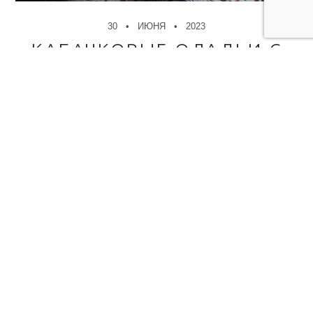
30
ИЮНЯ
2023
КАБАЧКОВЫЕ ОЛАДЬИ С
САЛАТОМ
✻
Кабачки уникальный овощ, можно приготовить огромное
количество разных блюд. Например салат,..
ДАЛЕЕ