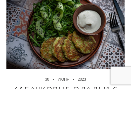
30
ИЮНЯ
2023
КАБАЧКОВЫЕ ОЛАДЬИ С
САЛАТОМ
✻
Кабачки уникальный овощ, можно приготовить огромное
количество разных блюд. Например салат,..