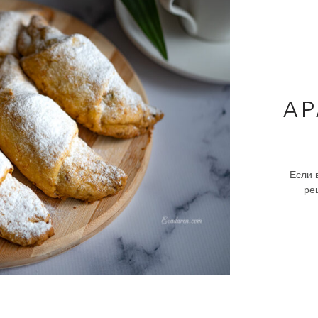
АР
Если 
ре