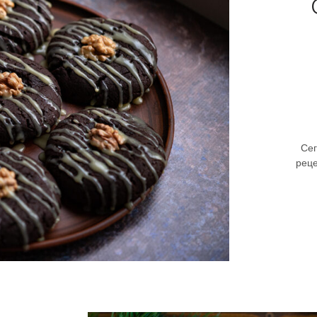
Сег
реце