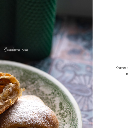
Какая 
в