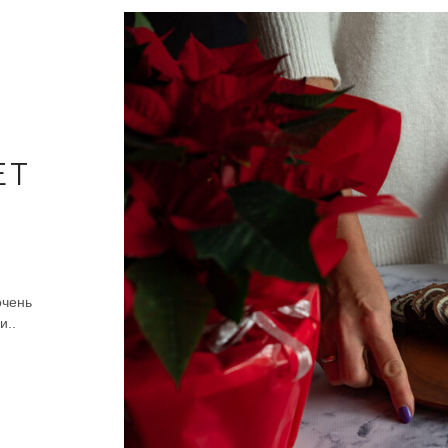
ЕТ
очень
и..