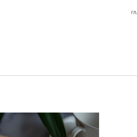
ГЛ
P
N